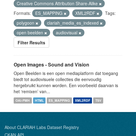
Creative Commons Attribution Share-Alike
Formats:
ES_MAPPING
XML2RDF
Tags:
polygoon
clariah_media_es_indexed
open beelden
audiovisual
Filter Results
Open Images - Sound and Vision
Open Beelden is een open mediaplatform dat toegang
biedt tot audiovisuele collecties die eenvoudig
hergebruikt kunnen worden. Een voorbeeld daarvan is
het ‘remixen’ van...
OAI-PMH
HTML
ES_MAPPING
XML2RDF
TSV
About CLARIAH Labs Dataset Registry
CKAN API