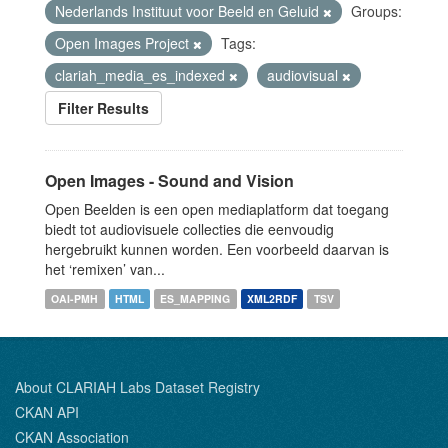
Nederlands Instituut voor Beeld en Geluid
Groups:
Open Images Project
Tags:
clariah_media_es_indexed
audiovisual
Filter Results
Open Images - Sound and Vision
Open Beelden is een open mediaplatform dat toegang
biedt tot audiovisuele collecties die eenvoudig
hergebruikt kunnen worden. Een voorbeeld daarvan is
het ‘remixen’ van...
OAI-PMH
HTML
ES_MAPPING
XML2RDF
TSV
About CLARIAH Labs Dataset Registry
CKAN API
CKAN Association