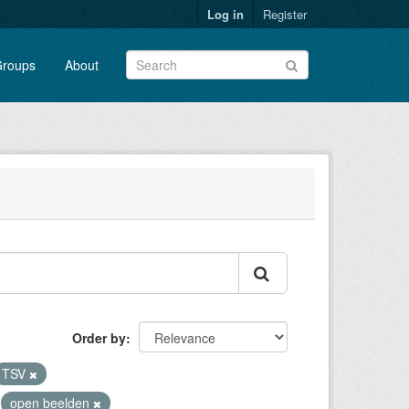
Log in
Register
roups
About
Order by
TSV
open beelden