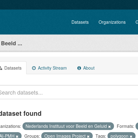
Datasets
Organizations
G
Beeld ...
Datasets
Activity Stream
About
dataset found
anizations:
Nederlands Instituut voor Beeld en Geluid
Formats:
AI-PMH
Groups:
Open Images Project
Tags:
polygoon