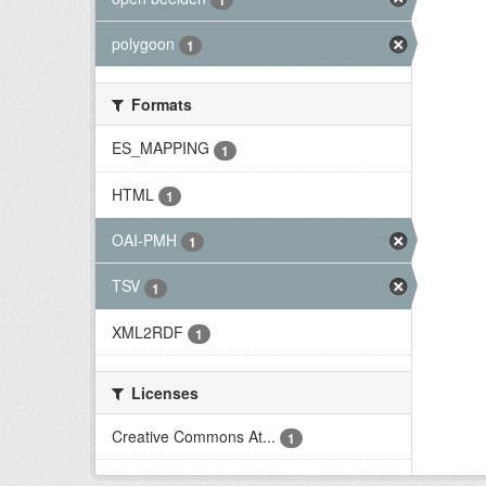
polygoon
1
Formats
ES_MAPPING
1
HTML
1
OAI-PMH
1
TSV
1
XML2RDF
1
Licenses
Creative Commons At...
1