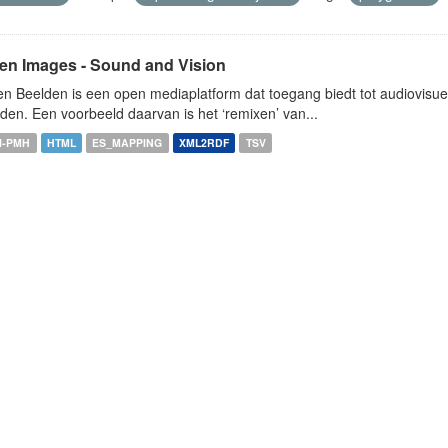
en Images - Sound and Vision
n Beelden is een open mediaplatform dat toegang biedt tot audiovisuel
den. Een voorbeeld daarvan is het ‘remixen’ van...
I-PMH
HTML
ES_MAPPING
XML2RDF
TSV