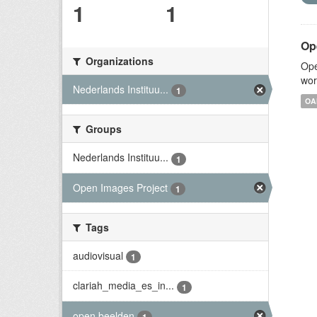
1
1
Op
Organizations
Ope
wor
Nederlands Instituu...
1
OA
Groups
Nederlands Instituu...
1
Open Images Project
1
Tags
audiovisual
1
clariah_media_es_in...
1
open beelden
1