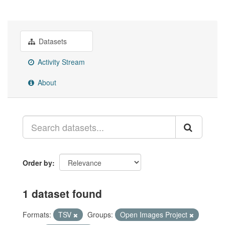
Datasets
Activity Stream
About
Order by
1 dataset found
Formats:
TSV
Groups:
Open Images Project