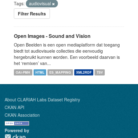
Tags:
audiovisual
Filter Results
Open Images - Sound and Vision
Open Beelden is een open mediaplatform dat toegang
biedt tot audiovisuele collecties die eenvoudig
hergebruikt kunnen worden. Een voorbeeld daarvan is
het ‘remixen’ van...
OAI-PMH
HTML
ES_MAPPING
XML2RDF
TSV
About CLARIAH Labs Dataset Registry
CKAN API
CKAN Association
Powered by