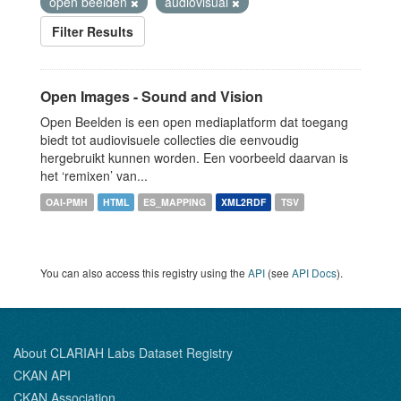
open beelden
audiovisual
Filter Results
Open Images - Sound and Vision
Open Beelden is een open mediaplatform dat toegang
biedt tot audiovisuele collecties die eenvoudig
hergebruikt kunnen worden. Een voorbeeld daarvan is
het ‘remixen’ van...
OAI-PMH
HTML
ES_MAPPING
XML2RDF
TSV
You can also access this registry using the
API
(see
API Docs
).
About CLARIAH Labs Dataset Registry
CKAN API
CKAN Association