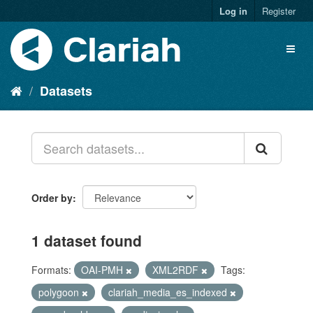
Log in
Register
Datasets
Order by
1 dataset found
Formats:
OAI-PMH
XML2RDF
Tags:
polygoon
clariah_media_es_indexed