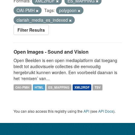
Formats:
XML2RDF
ES_MAPPING
OAI-PMH
Tags:
polygoon
clariah_media_es_indexed
Filter Results
Open Images - Sound and Vision
Open Beelden is een open mediaplatform dat toegang
biedt tot audiovisuele collecties die eenvoudig
hergebruikt kunnen worden. Een voorbeeld daarvan is
het ‘remixen’ van...
OAI-PMH
HTML
ES_MAPPING
XML2RDF
TSV
You can also access this registry using the
API
(see
API Docs
).