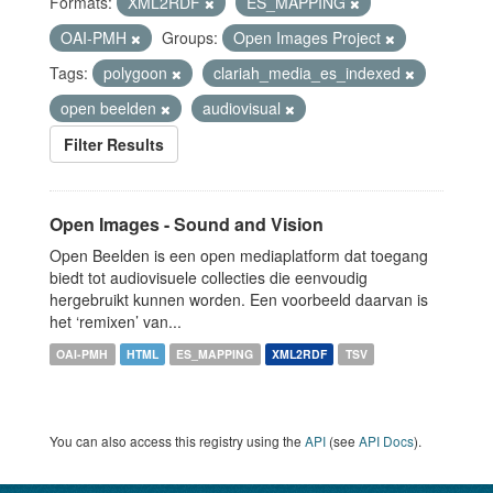
Formats:
XML2RDF
ES_MAPPING
OAI-PMH
Groups:
Open Images Project
Tags:
polygoon
clariah_media_es_indexed
open beelden
audiovisual
Filter Results
Open Images - Sound and Vision
Open Beelden is een open mediaplatform dat toegang
biedt tot audiovisuele collecties die eenvoudig
hergebruikt kunnen worden. Een voorbeeld daarvan is
het ‘remixen’ van...
OAI-PMH
HTML
ES_MAPPING
XML2RDF
TSV
You can also access this registry using the
API
(see
API Docs
).