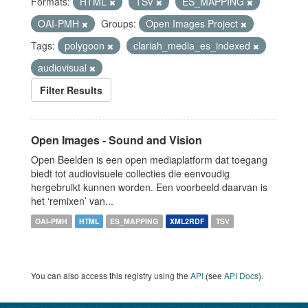
Formats:
HTML
TSV
ES_MAPPING
OAI-PMH
Groups:
Open Images Project
Tags:
polygoon
clariah_media_es_indexed
audiovisual
Filter Results
Open Images - Sound and Vision
Open Beelden is een open mediaplatform dat toegang
biedt tot audiovisuele collecties die eenvoudig
hergebruikt kunnen worden. Een voorbeeld daarvan is
het ‘remixen’ van...
OAI-PMH
HTML
ES_MAPPING
XML2RDF
TSV
You can also access this registry using the
API
(see
API Docs
).