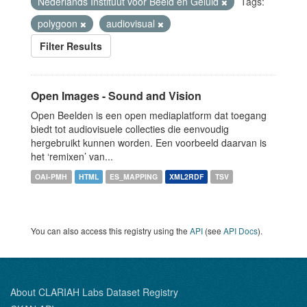
Nederlands Instituut voor Beeld en Geluid
Tags:
polygoon
audiovisual
Filter Results
Open Images - Sound and Vision
Open Beelden is een open mediaplatform dat toegang
biedt tot audiovisuele collecties die eenvoudig
hergebruikt kunnen worden. Een voorbeeld daarvan is
het ‘remixen’ van...
OAI-PMH
HTML
ES_MAPPING
XML2RDF
TSV
You can also access this registry using the
API
(see
API Docs
).
About CLARIAH Labs Dataset Registry