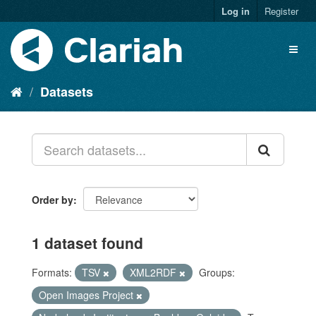
Log in
Register
Datasets
Order by
1 dataset found
Formats:
TSV
XML2RDF
Groups:
Open Images Project