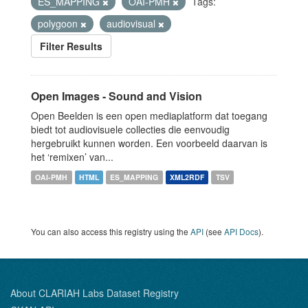
ES_MAPPING
OAI-PMH
Tags:
polygoon
audiovisual
Filter Results
Open Images - Sound and Vision
Open Beelden is een open mediaplatform dat toegang
biedt tot audiovisuele collecties die eenvoudig
hergebruikt kunnen worden. Een voorbeeld daarvan is
het ‘remixen’ van...
OAI-PMH
HTML
ES_MAPPING
XML2RDF
TSV
You can also access this registry using the
API
(see
API Docs
).
About CLARIAH Labs Dataset Registry