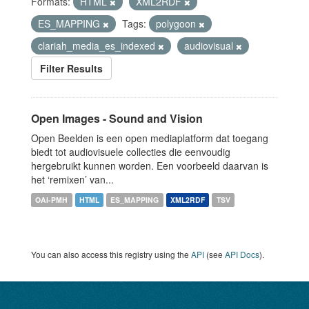
Formats:
HTML
XML2RDF
ES_MAPPING
Tags:
polygoon
clariah_media_es_indexed
audiovisual
Filter Results
Open Images - Sound and Vision
Open Beelden is een open mediaplatform dat toegang
biedt tot audiovisuele collecties die eenvoudig
hergebruikt kunnen worden. Een voorbeeld daarvan is
het ‘remixen’ van...
OAI-PMH
HTML
ES_MAPPING
XML2RDF
TSV
You can also access this registry using the
API
(see
API Docs
).