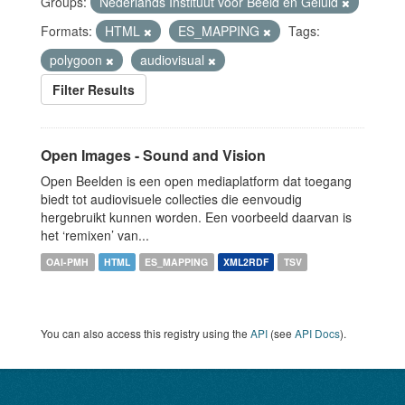
Groups:
Nederlands Instituut voor Beeld en Geluid
Formats:
HTML
ES_MAPPING
Tags:
polygoon
audiovisual
Filter Results
Open Images - Sound and Vision
Open Beelden is een open mediaplatform dat toegang
biedt tot audiovisuele collecties die eenvoudig
hergebruikt kunnen worden. Een voorbeeld daarvan is
het ‘remixen’ van...
OAI-PMH
HTML
ES_MAPPING
XML2RDF
TSV
You can also access this registry using the
API
(see
API Docs
).