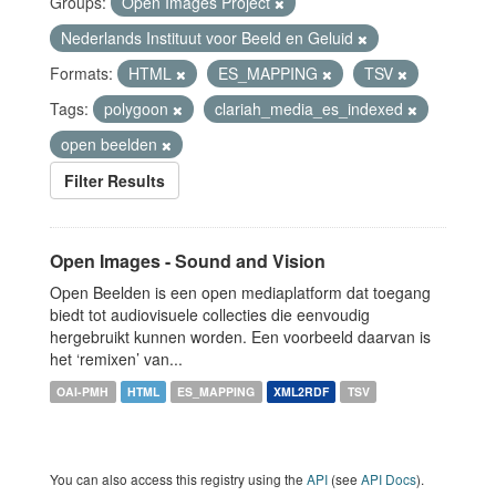
Groups:
Open Images Project
Nederlands Instituut voor Beeld en Geluid
Formats:
HTML
ES_MAPPING
TSV
Tags:
polygoon
clariah_media_es_indexed
open beelden
Filter Results
Open Images - Sound and Vision
Open Beelden is een open mediaplatform dat toegang
biedt tot audiovisuele collecties die eenvoudig
hergebruikt kunnen worden. Een voorbeeld daarvan is
het ‘remixen’ van...
OAI-PMH
HTML
ES_MAPPING
XML2RDF
TSV
You can also access this registry using the
API
(see
API Docs
).