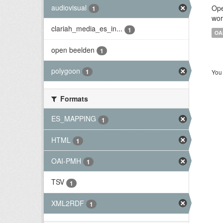
audiovisual
Ope
1
wor
clariah_media_es_in...
1
OA
open beelden
1
polygoon
1
You 
Formats
ES_MAPPING
1
HTML
1
OAI-PMH
1
TSV
1
XML2RDF
1