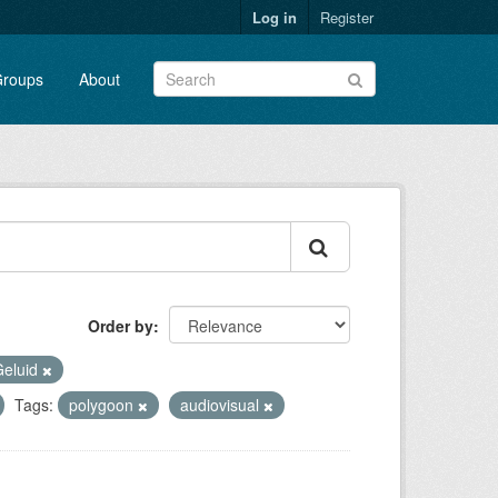
Log in
Register
roups
About
Order by
Geluid
Tags:
polygoon
audiovisual