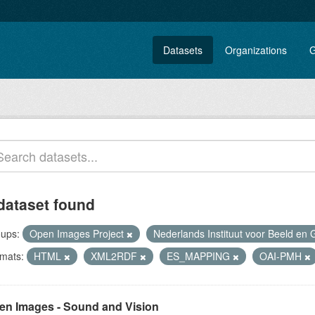
Datasets
Organizations
G
dataset found
ups:
Open Images Project
Nederlands Instituut voor Beeld en 
mats:
HTML
XML2RDF
ES_MAPPING
OAI-PMH
en Images - Sound and Vision