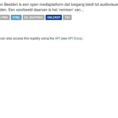
n Beelden is een open mediaplatform dat toegang biedt tot audiovisuel
den. Een voorbeeld daarvan is het ‘remixen’ van...
I-PMH
HTML
ES_MAPPING
XML2RDF
TSV
can also access this registry using the
API
(see
API Docs
).