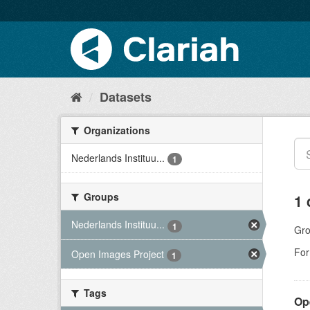
Datasets
Organizations
Nederlands Instituu...
1
Groups
1 
Nederlands Instituu...
1
Gro
For
Open Images Project
1
Tags
Op