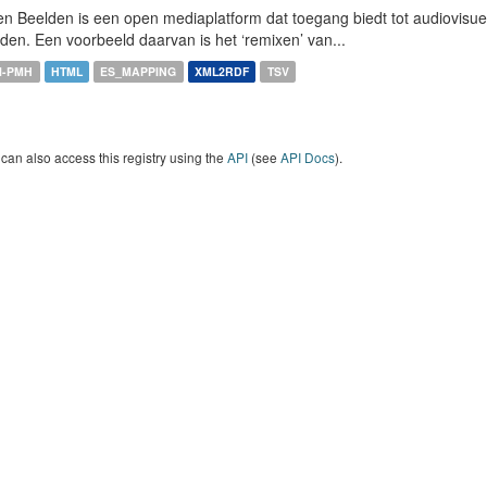
n Beelden is een open mediaplatform dat toegang biedt tot audiovisuel
den. Een voorbeeld daarvan is het ‘remixen’ van...
I-PMH
HTML
ES_MAPPING
XML2RDF
TSV
can also access this registry using the
API
(see
API Docs
).