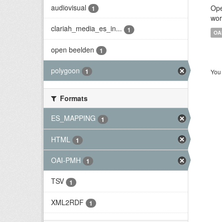
audiovisual
Ope
1
wor
clariah_media_es_in...
1
OA
open beelden
1
polygoon
1
You 
Formats
ES_MAPPING
1
HTML
1
OAI-PMH
1
TSV
1
XML2RDF
1