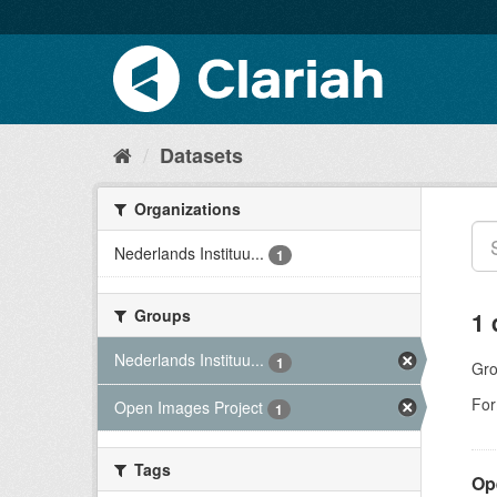
Datasets
Organizations
Nederlands Instituu...
1
Groups
1 
Nederlands Instituu...
1
Gro
For
Open Images Project
1
Tags
Op