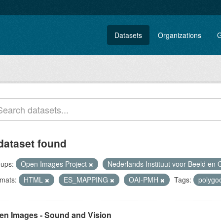
Datasets
Organizations
G
dataset found
ups:
Open Images Project
Nederlands Instituut voor Beeld en 
mats:
HTML
ES_MAPPING
OAI-PMH
Tags:
polyg
en Images - Sound and Vision