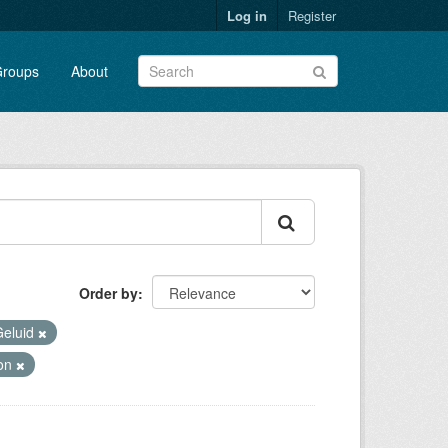
Log in
Register
roups
About
Order by
Geluid
oon