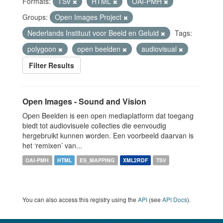
Formats:
TSV
HTML
OAI-PMH
Groups:
Open Images Project
Nederlands Instituut voor Beeld en Geluid
Tags:
polygoon
open beelden
audiovisual
Filter Results
Open Images - Sound and Vision
Open Beelden is een open mediaplatform dat toegang
biedt tot audiovisuele collecties die eenvoudig
hergebruikt kunnen worden. Een voorbeeld daarvan is
het ‘remixen’ van...
OAI-PMH
HTML
ES_MAPPING
XML2RDF
TSV
You can also access this registry using the
API
(see
API Docs
).