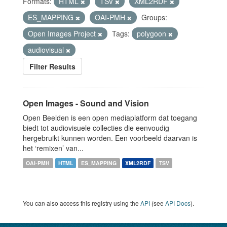
Formats:
HTML
TSV
XML2RDF
ES_MAPPING
OAI-PMH
Groups:
Open Images Project
Tags:
polygoon
audiovisual
Filter Results
Open Images - Sound and Vision
Open Beelden is een open mediaplatform dat toegang
biedt tot audiovisuele collecties die eenvoudig
hergebruikt kunnen worden. Een voorbeeld daarvan is
het ‘remixen’ van...
OAI-PMH
HTML
ES_MAPPING
XML2RDF
TSV
You can also access this registry using the
API
(see
API Docs
).