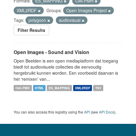
Formats:
ES_MAPPING
OAI-PMH
XML2RDF
Groups:
Open Images Project
Tags:
polygoon
audiovisual
Filter Results
Open Images - Sound and Vision
Open Beelden is een open mediaplatform dat toegang
biedt tot audiovisuele collecties die eenvoudig
hergebruikt kunnen worden. Een voorbeeld daarvan is
het ‘remixen’ van...
OAI-PMH
HTML
ES_MAPPING
XML2RDF
TSV
You can also access this registry using the
API
(see
API Docs
).