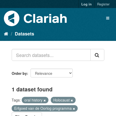
Log in
Register
Datasets
Order by
1 dataset found
Tags:
oral history
Holocaust
Erfgoed van de Oorlog programma