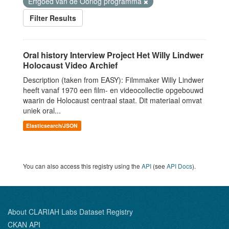
Erfgoed van de Oorlog programma
Filter Results
Oral history Interview Project Het Willy Lindwer
Holocaust Video Archief
Description (taken from EASY): Filmmaker Willy Lindwer
heeft vanaf 1970 een film- en videocollectie opgebouwd
waarin de Holocaust centraal staat. Dit materiaal omvat
uniek oral...
Elasticsearch/JSON
You can also access this registry using the
API
(see
API Docs
).
About CLARIAH Labs Dataset Registry
CKAN API