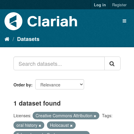
Log in
Register
Datasets
Order by
1 dataset found
Licenses:
Creative Commons Attribution
Tags:
oral history
Holocaust