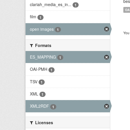
bes
clariah_media_es_in...
1
OA
film
1
open images
1
You 
Formats
ES_MAPPING
1
OAI-PMH
1
TSV
1
XML
1
XML2RDF
1
Licenses