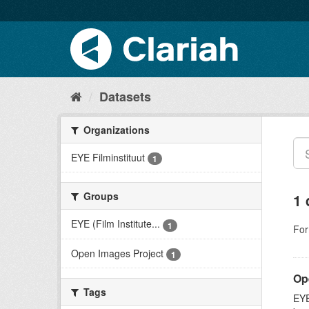
Datasets
Organizations
EYE Filminstituut
1
Groups
1 
EYE (Film Institute...
1
For
Open Images Project
1
Op
Tags
EYE