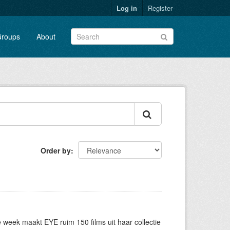
Log in
Register
roups
About
Order by
eek maakt EYE ruim 150 films uit haar collectie