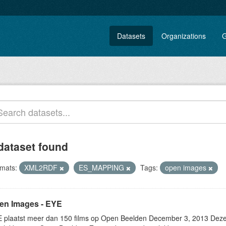
Datasets
Organizations
G
dataset found
mats:
XML2RDF
ES_MAPPING
Tags:
open images
en Images - EYE
 plaatst meer dan 150 films op Open Beelden December 3, 2013 Deze w