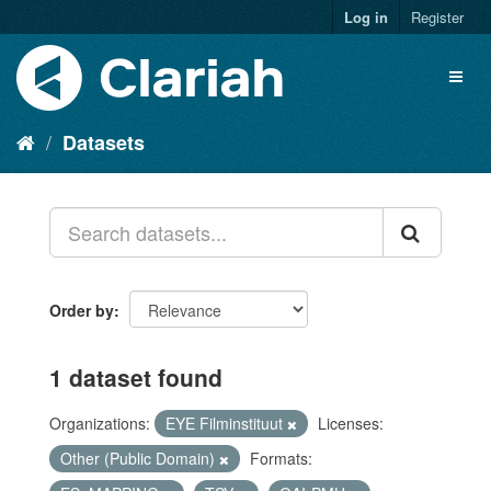
Log in
Register
Datasets
Order by
1 dataset found
Organizations:
EYE Filminstituut
Licenses:
Other (Public Domain)
Formats: