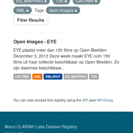
ES_MAPPING
TSV
OAI-PMH
XML
Tags:
open images
Filter Results
Open Images - EYE
EYE plaatst meer dan 150 films op Open Beelden
December 3, 2013 Deze week maakt EYE ruim 150
films uit haar collectie beschikbaar op Open Beelden. Ze
zijn daarmee beschikbaar...
OAI-PMH
XML
XML2RDF
ES_MAPPING
TSV
You can also access this registry using the
API
(see
API Docs
).
About CLARIAH Labs Dataset Registry