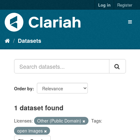
Log in
Register
Datasets
Order by
1 dataset found
Licenses:
Other (Public Domain)
Tags:
open images