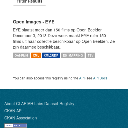
Filter Results
Open Images - EYE
EYE plaatst meer dan 150 films op Open Beelden
December 3, 2013 Deze week maakt EYE ruim 150
films uit haar collectie beschikbaar op Open Beelden. Ze
zijn daarmee beschikbaar...
OAI-PMH
XML
XML2RDF
ES_MAPPING
TSV
You can also access this registry using the
API
(see
API Docs
).
About CLARIAH Labs Dataset Registry
CKAN API
CKAN Association