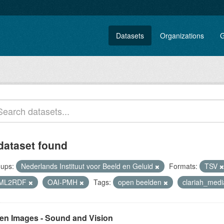
Datasets
Organizations
G
dataset found
ups:
Nederlands Instituut voor Beeld en Geluid
Formats:
TSV
ML2RDF
OAI-PMH
Tags:
open beelden
clariah_med
en Images - Sound and Vision