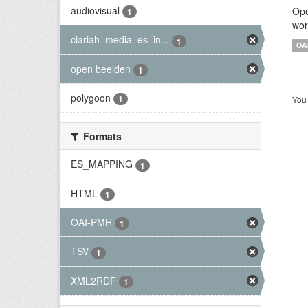
audiovisual
Ope
1
wor
clariah_media_es_in...
1
OA
open beelden
1
polygoon
1
You 
Formats
ES_MAPPING
1
HTML
1
OAI-PMH
1
TSV
1
XML2RDF
1