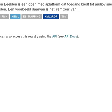
n Beelden is een open mediaplatform dat toegang biedt tot audiovisuel
den. Een voorbeeld daarvan is het ‘remixen’ van...
I-PMH
HTML
ES_MAPPING
XML2RDF
TSV
can also access this registry using the
API
(see
API Docs
).