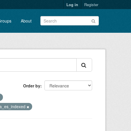
Log in
Register
roups
About
Order by
ia_es_indexed