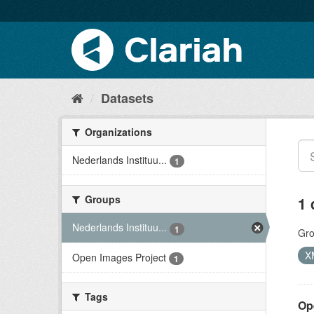
Datasets
Organizations
Nederlands Instituu...
1
Groups
1 
Nederlands Instituu...
1
Gro
X
Open Images Project
1
Tags
Op