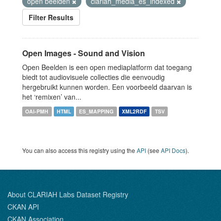
open beelden
clariah_media_es_indexed
Filter Results
Open Images - Sound and Vision
Open Beelden is een open mediaplatform dat toegang
biedt tot audiovisuele collecties die eenvoudig
hergebruikt kunnen worden. Een voorbeeld daarvan is
het ‘remixen’ van...
OAI-PMH
HTML
ES_MAPPING
XML2RDF
TSV
You can also access this registry using the
API
(see
API Docs
).
About CLARIAH Labs Dataset Registry
CKAN API
CKAN Association