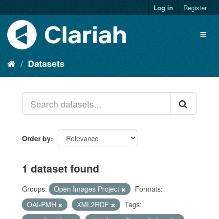
Log in
Register
Datasets
Order by
1 dataset found
Groups:
Open Images Project
Formats:
OAI-PMH
XML2RDF
Tags: