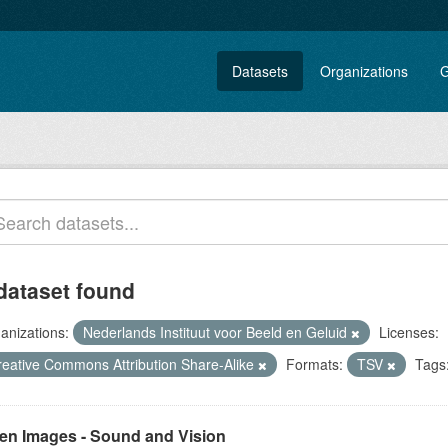
Datasets
Organizations
G
dataset found
anizations:
Nederlands Instituut voor Beeld en Geluid
Licenses:
reative Commons Attribution Share-Alike
Formats:
TSV
Tags
en Images - Sound and Vision