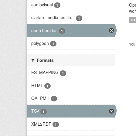
audiovisual
Ope
1
wor
clariah_media_es_in...
1
OA
open beelden
1
polygoon
1
You 
Formats
ES_MAPPING
1
HTML
1
OAI-PMH
1
TSV
1
XML2RDF
1