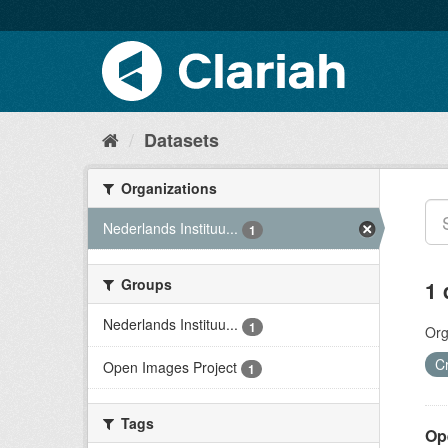
Datasets
Organizations
Nederlands Instituu...
1
Groups
1 
Nederlands Instituu...
1
Org
C
Open Images Project
1
Tags
Op