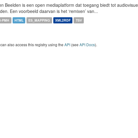
n Beelden is een open mediaplatform dat toegang biedt tot audiovisuel
den. Een voorbeeld daarvan is het ‘remixen’ van...
I-PMH
HTML
ES_MAPPING
XML2RDF
TSV
can also access this registry using the
API
(see
API Docs
).