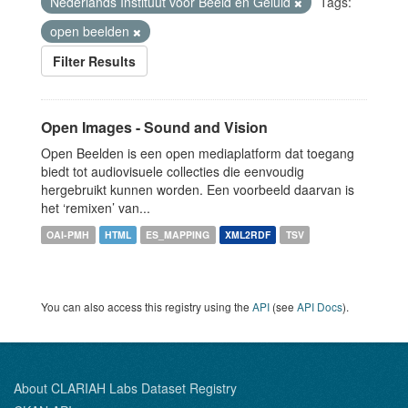
Nederlands Instituut voor Beeld en Geluid
Tags:
open beelden
Filter Results
Open Images - Sound and Vision
Open Beelden is een open mediaplatform dat toegang
biedt tot audiovisuele collecties die eenvoudig
hergebruikt kunnen worden. Een voorbeeld daarvan is
het ‘remixen’ van...
OAI-PMH
HTML
ES_MAPPING
XML2RDF
TSV
You can also access this registry using the
API
(see
API Docs
).
About CLARIAH Labs Dataset Registry