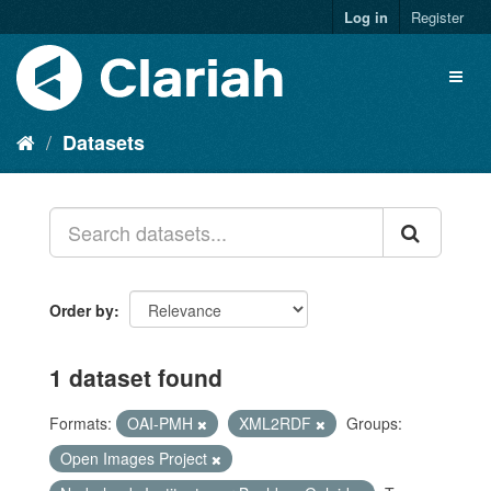
Log in
Register
Datasets
Order by
1 dataset found
Formats:
OAI-PMH
XML2RDF
Groups:
Open Images Project