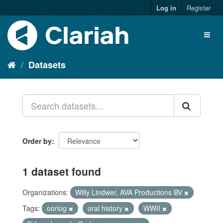
Log in
Register
Datasets
Order by
1 dataset found
Organizations:
Willy Lindwer, AVA Productions BV
Tags:
oorlog
oral history
WWII