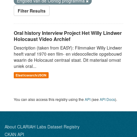
Erfgoed van de Oorlog programma
Filter Results
Oral history Interview Project Het Willy Lindwer
Holocaust Video Archief
Description (taken from EASY): Filmmaker Willy Lindwer
heeft vanaf 1970 een film- en videocollectie opgebouwd
waarin de Holocaust centraal staat. Dit materiaal omvat
uniek oral...
Elasticsearch/JSON
You can also access this registry using the
API
(see
API Docs
).
About CLARIAH Labs Dataset Registry
CKAN API