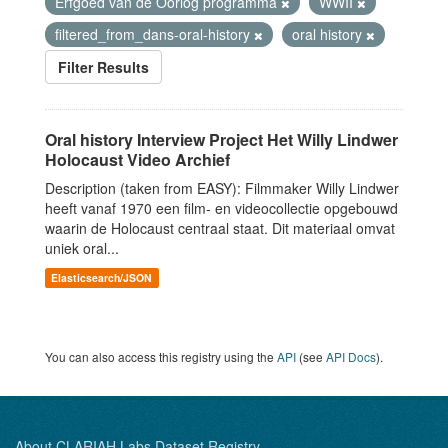
Erfgoed van de Oorlog programma
WWII
filtered_from_dans-oral-history
oral history
Filter Results
Oral history Interview Project Het Willy Lindwer
Holocaust Video Archief
Description (taken from EASY): Filmmaker Willy Lindwer
heeft vanaf 1970 een film- en videocollectie opgebouwd
waarin de Holocaust centraal staat. Dit materiaal omvat
uniek oral...
Elasticsearch/JSON
You can also access this registry using the
API
(see
API Docs
).
About CLARIAH Labs Dataset Registry