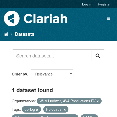
Log in
Register
Datasets
Order by
1 dataset found
Organizations:
Willy Lindwer, AVA Productions BV
Tags:
oorlog
Holocaust