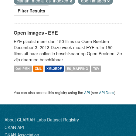
clariah_media_es_indexed
open images
Filter Results
Open Images - EYE
EYE plaatst meer dan 150 films op Open Beelden
December 3, 2013 Deze week maakt EYE ruim 150
films uit haar collectie beschikbaar op Open Beelden. Ze
zijn daarmee beschikbaar...
OAI-PMH
XML
XML2RDF
ES_MAPPING
TSV
You can also access this registry using the
API
(see
API Docs
).
About CLARIAH Labs Dataset Registry
CKAN API
CKAN Association