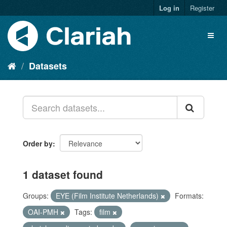
Log in
Register
Datasets
Order by
1 dataset found
Groups:
EYE (Film Institute Netherlands)
Formats:
OAI-PMH
Tags:
film