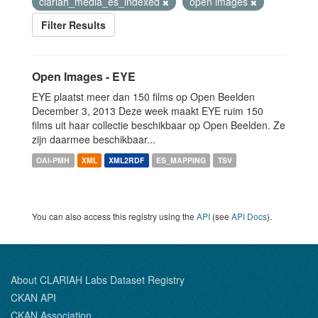
clariah_media_es_indexed
open images
Filter Results
Open Images - EYE
EYE plaatst meer dan 150 films op Open Beelden
December 3, 2013 Deze week maakt EYE ruim 150
films uit haar collectie beschikbaar op Open Beelden. Ze
zijn daarmee beschikbaar...
OAI-PMH
XML
XML2RDF
ES_MAPPING
TSV
You can also access this registry using the
API
(see
API Docs
).
About CLARIAH Labs Dataset Registry
CKAN API
CKAN Association