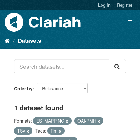
Log in
Register
Datasets
Order by
1 dataset found
Formats:
ES_MAPPING
OAI-PMH
TSV
Tags:
film