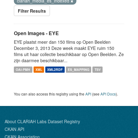
clariah_media_es_indexed
Filter Results
Open Images - EYE
EYE plaatst meer dan 150 films op Open Beelden
December 3, 2013 Deze week maakt EYE ruim 150
films uit haar collectie beschikbaar op Open Beelden. Ze
zijn daarmee beschikbaar...
OAI-PMH
XML
XML2RDF
ES_MAPPING
TSV
You can also access this registry using the
API
(see
API Docs
).
About CLARIAH Labs Dataset Registry
CKAN API
CKAN Association