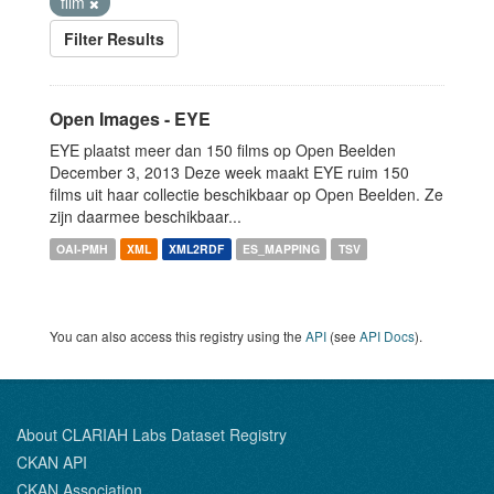
film
Filter Results
Open Images - EYE
EYE plaatst meer dan 150 films op Open Beelden
December 3, 2013 Deze week maakt EYE ruim 150
films uit haar collectie beschikbaar op Open Beelden. Ze
zijn daarmee beschikbaar...
OAI-PMH
XML
XML2RDF
ES_MAPPING
TSV
You can also access this registry using the
API
(see
API Docs
).
About CLARIAH Labs Dataset Registry
CKAN API
CKAN Association