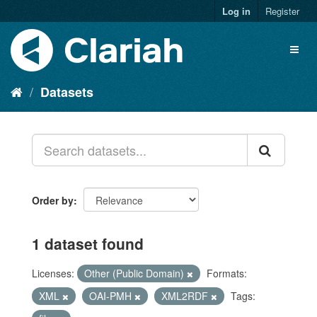
Log in
Register
Datasets
Order by
1 dataset found
Licenses:
Other (Public Domain)
Formats:
XML
OAI-PMH
XML2RDF
Tags: