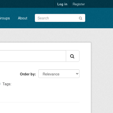
Log in
Register
roups
About
Order by
Tags: