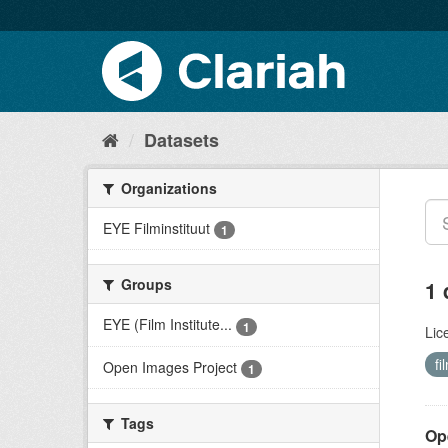
Datasets
Organizations
EYE Filminstituut
1
Groups
1 
EYE (Film Institute...
1
Lic
fi
Open Images Project
1
Tags
Op