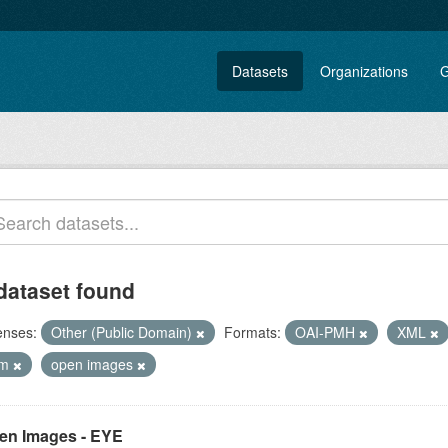
Datasets
Organizations
G
dataset found
enses:
Other (Public Domain)
Formats:
OAI-PMH
XML
lm
open images
en Images - EYE