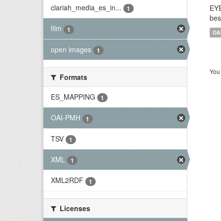
clariah_media_es_in...
EYE
1
bes
film
1
OA
open images
1
You 
Formats
ES_MAPPING
1
OAI-PMH
1
TSV
1
XML
1
XML2RDF
1
Licenses