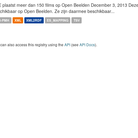
 plaatst meer dan 150 films op Open Beelden December 3, 2013 Deze w
chikbaar op Open Beelden. Ze zijn daarmee beschikbaar...
I-PMH
XML
XML2RDF
ES_MAPPING
TSV
can also access this registry using the
API
(see
API Docs
).