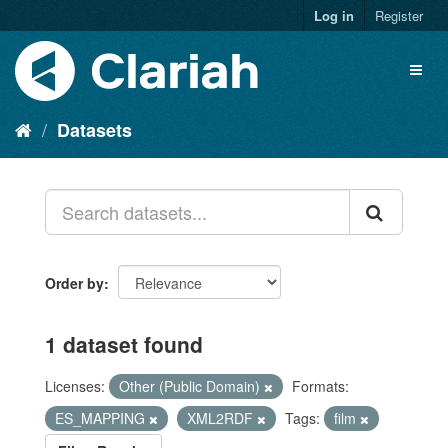
Log in
Register
Datasets
Order by
1 dataset found
Licenses:
Other (Public Domain)
Formats:
ES_MAPPING
XML2RDF
Tags:
film