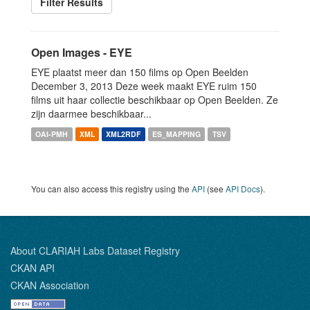
Filter Results
Open Images - EYE
EYE plaatst meer dan 150 films op Open Beelden
December 3, 2013 Deze week maakt EYE ruim 150
films uit haar collectie beschikbaar op Open Beelden. Ze
zijn daarmee beschikbaar...
OAI-PMH
XML
XML2RDF
ES_MAPPING
TSV
You can also access this registry using the
API
(see
API Docs
).
About CLARIAH Labs Dataset Registry
CKAN API
CKAN Association