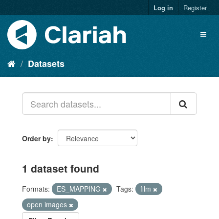
Log in
Register
Datasets
Order by
1 dataset found
Formats:
ES_MAPPING
Tags:
film
open images