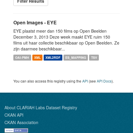
Filter Results
Open Images - EYE
EYE plaatst meer dan 150 films op Open Beelden
December 3, 2013 Deze week maakt EYE ruim 150
films uit haar collectie beschikbaar op Open Beelden. Ze
zijn daarmee beschikbaar...
OAI-PMH
XML
XML2RDF
ES_MAPPING
TSV
You can also access this registry using the
API
(see
API Docs
).
About CLARIAH Labs Dataset Registry
CKAN API
CKAN Association