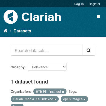
Log in
Register
Datasets
Order by
1 dataset found
Organizations:
EYE Filminstituut
Tags:
clariah_media_es_indexed
open images