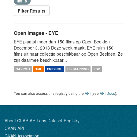
film
Filter Results
Open Images - EYE
EYE plaatst meer dan 150 films op Open Beelden
December 3, 2013 Deze week maakt EYE ruim 150
films uit haar collectie beschikbaar op Open Beelden. Ze
zijn daarmee beschikbaar...
OAI-PMH
XML
XML2RDF
ES_MAPPING
TSV
You can also access this registry using the
API
(see
API Docs
).
About CLARIAH Labs Dataset Registry
CKAN API
CKAN Association