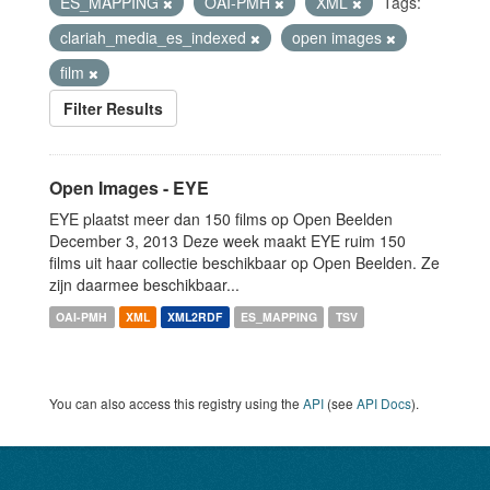
ES_MAPPING
OAI-PMH
XML
Tags:
clariah_media_es_indexed
open images
film
Filter Results
Open Images - EYE
EYE plaatst meer dan 150 films op Open Beelden
December 3, 2013 Deze week maakt EYE ruim 150
films uit haar collectie beschikbaar op Open Beelden. Ze
zijn daarmee beschikbaar...
OAI-PMH
XML
XML2RDF
ES_MAPPING
TSV
You can also access this registry using the
API
(see
API Docs
).