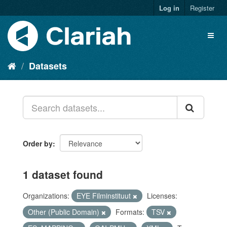
Log in
Register
Datasets
Order by
1 dataset found
Organizations:
EYE Filminstituut
Licenses:
Other (Public Domain)
Formats:
TSV