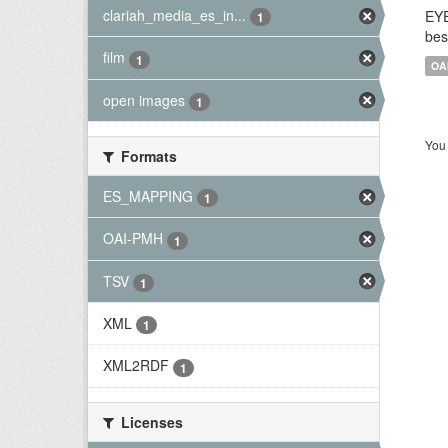
clariah_media_es_in...
EYE
1
bes
film
1
OA
open images
1
You 
Formats
ES_MAPPING
1
OAI-PMH
1
TSV
1
XML
1
XML2RDF
1
Licenses