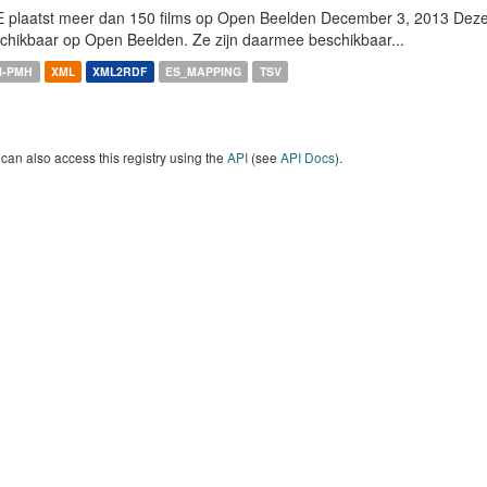
 plaatst meer dan 150 films op Open Beelden December 3, 2013 Deze w
chikbaar op Open Beelden. Ze zijn daarmee beschikbaar...
I-PMH
XML
XML2RDF
ES_MAPPING
TSV
can also access this registry using the
API
(see
API Docs
).