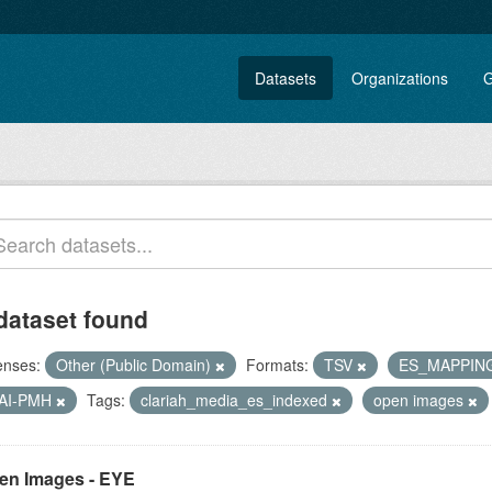
Datasets
Organizations
G
dataset found
enses:
Other (Public Domain)
Formats:
TSV
ES_MAPPIN
AI-PMH
Tags:
clariah_media_es_indexed
open images
en Images - EYE