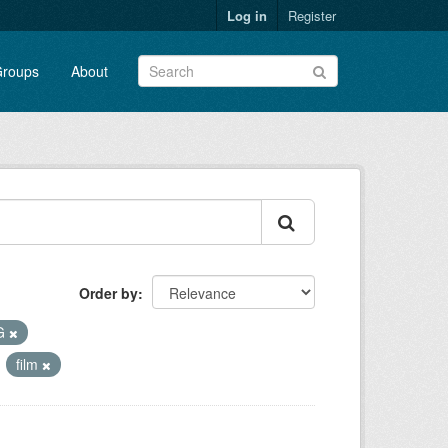
Log in
Register
roups
About
Order by
G
film