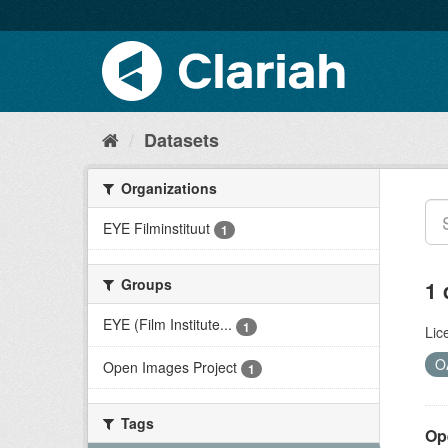
Datasets
Organizations
EYE Filminstituut
1
Groups
1 
EYE (Film Institute...
1
Lic
O
Open Images Project
1
Tags
Op