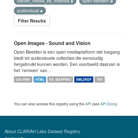
clariah_media_es_indexed
open beelden
audiovisual
Filter Results
Open Images - Sound and Vision
Open Beelden is een open mediaplatform dat toegang
biedt tot audiovisuele collecties die eenvoudig
hergebruikt kunnen worden. Een voorbeeld daarvan is
het ‘remixen’ van...
OAI-PMH
HTML
ES_MAPPING
XML2RDF
TSV
You can also access this registry using the
API
(see
API Docs
).
About CLARIAH Labs Dataset Registry