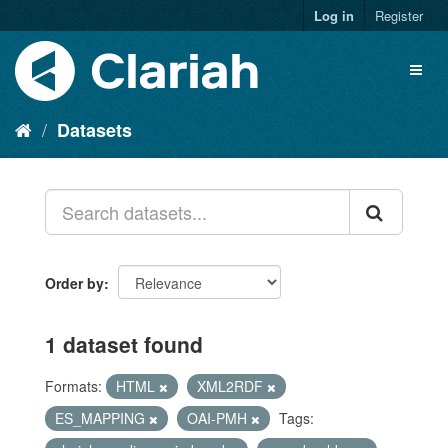
Log in
Register
Datasets
Order by
1 dataset found
Formats:
HTML
XML2RDF
ES_MAPPING
OAI-PMH
Tags: