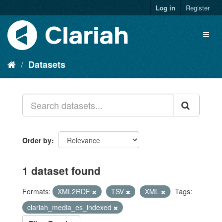
Log in
Register
Datasets
Order by
1 dataset found
Formats:
XML2RDF
TSV
XML
Tags:
clariah_media_es_indexed