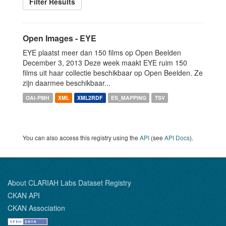
Filter Results
Open Images - EYE
EYE plaatst meer dan 150 films op Open Beelden
December 3, 2013 Deze week maakt EYE ruim 150
films uit haar collectie beschikbaar op Open Beelden. Ze
zijn daarmee beschikbaar...
OAI-PMH
XML
XML2RDF
ES_MAPPING
TSV
You can also access this registry using the
API
(see
API Docs
).
About CLARIAH Labs Dataset Registry
CKAN API
CKAN Association