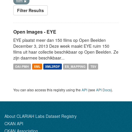
film
Filter Results
Open Images - EYE
EYE plaatst meer dan 150 films op Open Beelden
December 3, 2013 Deze week maakt EYE ruim 150
films uit haar collectie beschikbaar op Open Beelden. Ze
zijn daarmee beschikbaar...
OAI-PMH
XML
XML2RDF
ES_MAPPING
TSV
You can also access this registry using the
API
(see
API Docs
).
About CLARIAH Labs Dataset Registry
CKAN API
CKAN Association