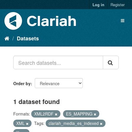
Log in
Register
Datasets
Order by
1 dataset found
Formats:
XML2RDF
ES_MAPPING
XML
Tags:
clariah_media_es_indexed