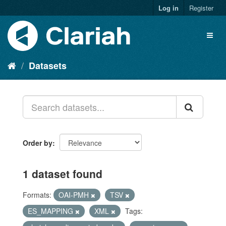
Log in
Register
Datasets
Order by
1 dataset found
Formats:
OAI-PMH
TSV
ES_MAPPING
XML
Tags: