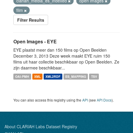
clariah_media_es_indexed
open images
film
Filter Results
Open Images - EYE
EYE plaatst meer dan 150 films op Open Beelden
December 3, 2013 Deze week maakt EYE ruim 150
films uit haar collectie beschikbaar op Open Beelden. Ze
zijn daarmee beschikbaar...
OAI-PMH
XML
XML2RDF
ES_MAPPING
TSV
You can also access this registry using the
API
(see
API Docs
).
About CLARIAH Labs Dataset Registry