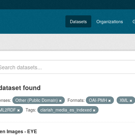
Datasets
Organizations
G
dataset found
enses:
Other (Public Domain)
Formats:
OAI-PMH
XML
ML2RDF
Tags:
clariah_media_es_indexed
en Images - EYE