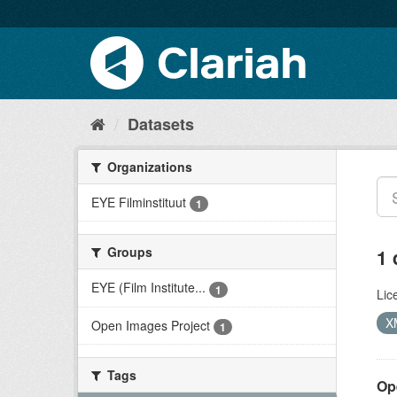
Datasets
Organizations
EYE Filminstituut
1
Groups
1 
EYE (Film Institute...
1
Lic
X
Open Images Project
1
Tags
Op