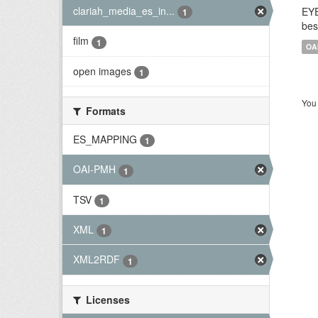
clariah_media_es_in...
EYE
1
bes
film
1
OA
open images
1
You 
Formats
ES_MAPPING
1
OAI-PMH
1
TSV
1
XML
1
XML2RDF
1
Licenses