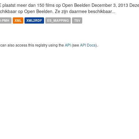
 plaatst meer dan 150 films op Open Beelden December 3, 2013 Deze w
chikbaar op Open Beelden. Ze zijn daarmee beschikbaar...
I-PMH
XML
XML2RDF
ES_MAPPING
TSV
can also access this registry using the
API
(see
API Docs
).