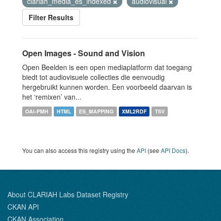
clariah_media_es_indexed
audiovisual
Filter Results
Open Images - Sound and Vision
Open Beelden is een open mediaplatform dat toegang
biedt tot audiovisuele collecties die eenvoudig
hergebruikt kunnen worden. Een voorbeeld daarvan is
het ‘remixen’ van...
OAI-PMH
HTML
ES_MAPPING
XML2RDF
TSV
You can also access this registry using the
API
(see
API Docs
).
About CLARIAH Labs Dataset Registry
CKAN API
CKAN Association