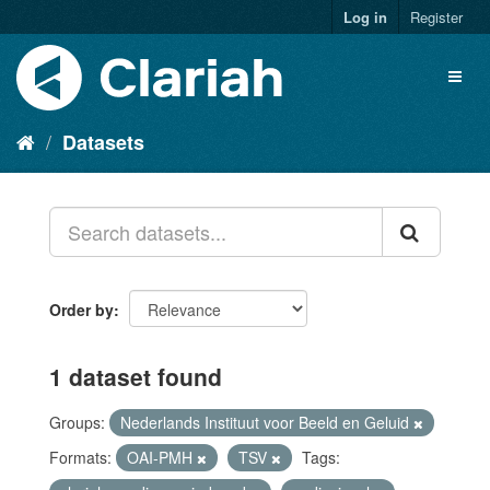
Log in
Register
Datasets
Order by
1 dataset found
Groups:
Nederlands Instituut voor Beeld en Geluid
Formats:
OAI-PMH
TSV
Tags: