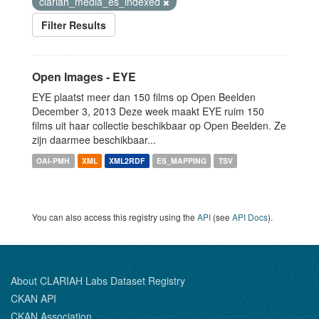
clariah_media_es_indexed
Filter Results
Open Images - EYE
EYE plaatst meer dan 150 films op Open Beelden
December 3, 2013 Deze week maakt EYE ruim 150
films uit haar collectie beschikbaar op Open Beelden. Ze
zijn daarmee beschikbaar...
OAI-PMH
XML
XML2RDF
ES_MAPPING
TSV
You can also access this registry using the
API
(see
API Docs
).
About CLARIAH Labs Dataset Registry
CKAN API
CKAN Association