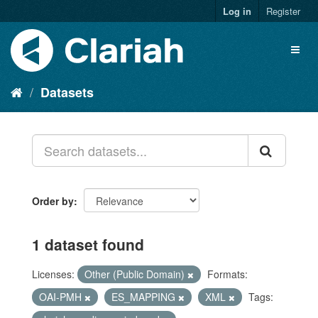
Log in
Register
Datasets
Order by
1 dataset found
Licenses:
Other (Public Domain)
Formats:
OAI-PMH
ES_MAPPING
XML
Tags: