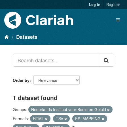
Log in
Register
Datasets
Order by
1 dataset found
Groups:
Nederlands Instituut voor Beeld en Geluid
Formats:
HTML
TSV
ES_MAPPING