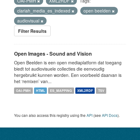
OAI-PMH
XML2RDF
Tags:
clariah_media_es_indexed
open beelden
audiovisual
Filter Results
Open Images - Sound and Vision
Open Beelden is een open mediaplatform dat toegang
biedt tot audiovisuele collecties die eenvoudig
hergebruikt kunnen worden. Een voorbeeld daarvan is
het ‘remixen’ van...
OAI-PMH
HTML
ES_MAPPING
XML2RDF
TSV
You can also access this registry using the
API
(see
API Docs
).