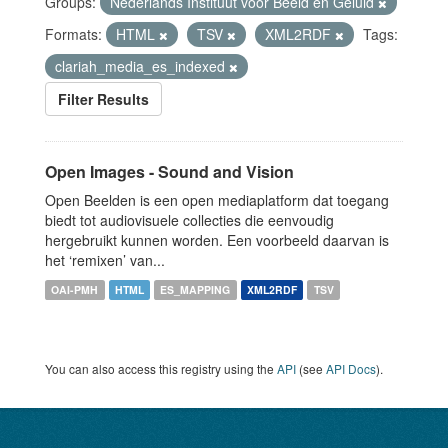
Groups:
Nederlands Instituut voor Beeld en Geluid
Formats:
HTML
TSV
XML2RDF
Tags:
clariah_media_es_indexed
Filter Results
Open Images - Sound and Vision
Open Beelden is een open mediaplatform dat toegang
biedt tot audiovisuele collecties die eenvoudig
hergebruikt kunnen worden. Een voorbeeld daarvan is
het ‘remixen’ van...
OAI-PMH
HTML
ES_MAPPING
XML2RDF
TSV
You can also access this registry using the
API
(see
API Docs
).