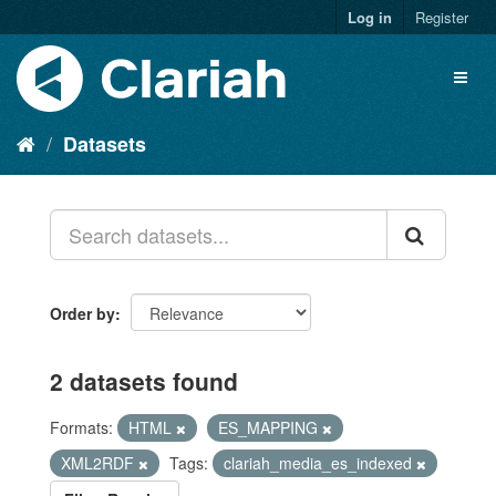
Log in
Register
Datasets
Order by
2 datasets found
Formats:
HTML
ES_MAPPING
XML2RDF
Tags:
clariah_media_es_indexed