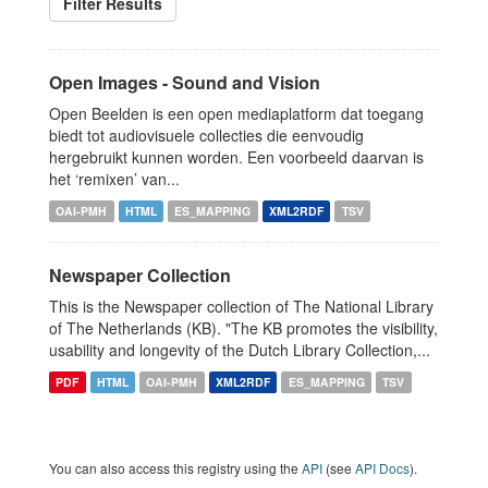
Filter Results
Open Images - Sound and Vision
Open Beelden is een open mediaplatform dat toegang
biedt tot audiovisuele collecties die eenvoudig
hergebruikt kunnen worden. Een voorbeeld daarvan is
het ‘remixen’ van...
OAI-PMH
HTML
ES_MAPPING
XML2RDF
TSV
Newspaper Collection
This is the Newspaper collection of The National Library
of The Netherlands (KB). "The KB promotes the visibility,
usability and longevity of the Dutch Library Collection,...
PDF
HTML
OAI-PMH
XML2RDF
ES_MAPPING
TSV
You can also access this registry using the
API
(see
API Docs
).