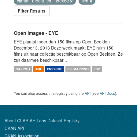
clariah_media_es_indexed
film
Filter Results
Open Images - EYE
EYE plaatst meer dan 150 films op Open Beelden
December 3, 2013 Deze week maakt EYE ruim 150
films uit haar collectie beschikbaar op Open Beelden. Ze
zijn daarmee beschikbaar...
OAI-PMH
XML
XML2RDF
ES_MAPPING
TSV
You can also access this registry using the
API
(see
API Docs
).
About CLARIAH Labs Dataset Registry
CKAN API
CKAN Association