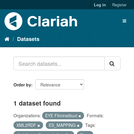
Log in
Register
Datasets
Order by
1 dataset found
Organizations:
EYE Filminstituut
Formats:
XML2RDF
ES_MAPPING
Tags: